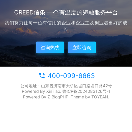
CREED信条 一个有温度的短融服务平台
我们努力让每一位有信用的企业和企业主及创业者更好的成
长
咨询热线
立即咨询
400-099-6663
公司地址：山东省济南市天桥区堤口路堤口路42号
Powered By XinTiao.
鲁ICP备2024083126号-1
Powered By
Z-BlogPHP
. Theme by
TOYEAN
.