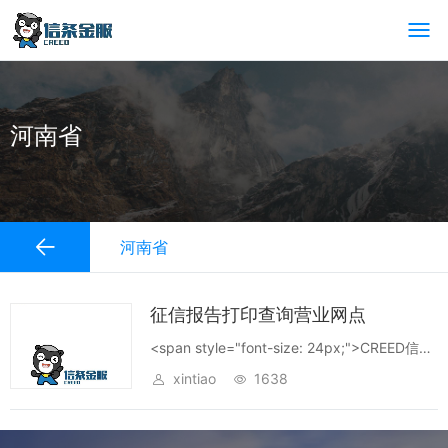
河南省
河南省
征信报告打印查询营业网点
<span style="font-size: 24px;">CREED信条
金融资产+赋能银企，助力中小微</span>
xintiao
1638
<span style=&q...