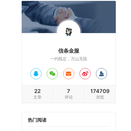
信条金服
一约既定，万山无阻
22
7
174709
文章
评论
浏览
热门阅读