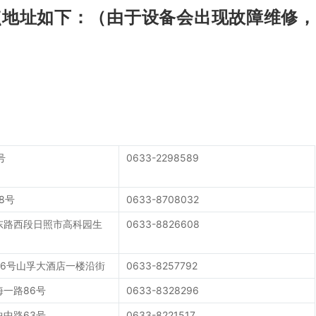
点地址如下：（由于设备会出现故障维修，
号
0633-2298589
8号
0633-8708032
东路西段日照市高科园生
0633-8826608
86号山孚大酒店一楼沿街
0633-8257792
一路86号
0633-8328296
中路63号
0633-8221517